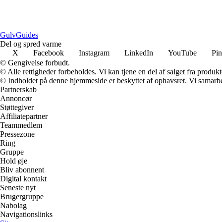
GulvGuides
Del og spred varme
X
Facebook
Instagram
LinkedIn
YouTube
Pin
© Gengivelse forbudt.
© Alle rettigheder forbeholdes. Vi kan tjene en del af salget fra produk
© Indholdet på denne hjemmeside er beskyttet af ophavsret. Vi samarbe
Partnerskab
Annoncør
Støttegiver
Affiliatepartner
Teammedlem
Pressezone
Ring
Gruppe
Hold øje
Bliv abonnent
Digital kontakt
Seneste nyt
Brugergruppe
Nabolag
Navigationslinks