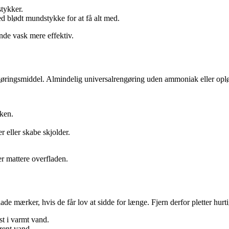
tykker.
 blødt mundstykke for at få alt med.
ende vask mere effektiv.
engøringsmiddel. Almindelig universalrengøring uden ammoniak eller oplø
sken.
 eller skabe skjolder.
er mattere overfladen.
de mærker, hvis de får lov at sidde for længe. Fjern derfor pletter hurti
st i varmt vand.
rent vand.