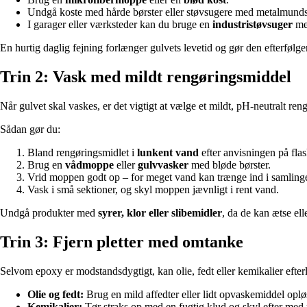
Undgå koste med hårde børster eller støvsugere med metalmunds
I garager eller værksteder kan du bruge en
industristøvsuger
med
En hurtig daglig fejning forlænger gulvets levetid og gør den efterfølg
Trin 2: Vask med mildt rengøringsmiddel
Når gulvet skal vaskes, er det vigtigt at vælge et mildt, pH-neutralt r
Sådan gør du:
Bland rengøringsmidlet i
lunkent vand
efter anvisningen på fla
Brug en
vådmoppe
eller
gulvvasker
med bløde børster.
Vrid moppen godt op – for meget vand kan trænge ind i samlinger
Vask i små sektioner, og skyl moppen jævnligt i rent vand.
Undgå produkter med
syrer, klor eller slibemidler
, da de kan ætse ell
Trin 3: Fjern pletter med omtanke
Selvom epoxy er modstandsdygtigt, kan olie, fedt eller kemikalier efterla
Olie og fedt:
Brug en mild affedter eller lidt opvaskemiddel oplø
Kemikalier:
Tør straks op med en fugtig klud og skyl efter med 