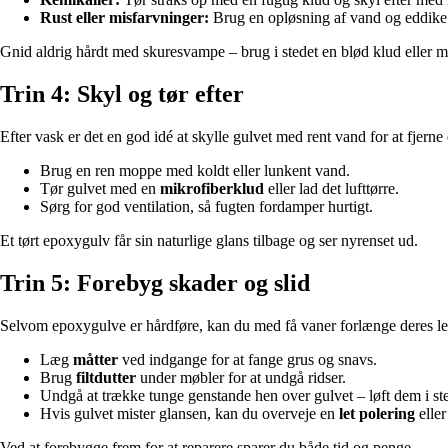
Rust eller misfarvninger:
Brug en opløsning af vand og eddike (1:
Gnid aldrig hårdt med skuresvampe – brug i stedet en blød klud eller 
Trin 4: Skyl og tør efter
Efter vask er det en god idé at skylle gulvet med rent vand for at fjern
Brug en ren moppe med koldt eller lunkent vand.
Tør gulvet med en
mikrofiberklud
eller lad det lufttørre.
Sørg for god ventilation, så fugten fordamper hurtigt.
Et tørt epoxygulv får sin naturlige glans tilbage og ser nyrenset ud.
Trin 5: Forebyg skader og slid
Selvom epoxygulve er hårdføre, kan du med få vaner forlænge deres lev
Læg
måtter
ved indgange for at fange grus og snavs.
Brug
filtdutter
under møbler for at undgå ridser.
Undgå at trække tunge genstande hen over gulvet – løft dem i ste
Hvis gulvet mister glansen, kan du overveje en
let polering
eller
Ved at forebygge frem for at reparere sparer du både tid og penge.