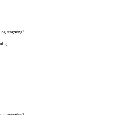
e og rengøring?
emlag
e og rengøring?