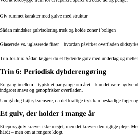
Giv rummet karakter med gulve med struktur
Sådan mindsker gulvisolering træk og kolde zoner i boligen
Glaserede vs. uglaserede fliser – hvordan påvirker overfladen slidstyrk
Trin-for-trin: Sådan lægger du et flydende gulv med underlag og mell
Trin 6: Periodisk dybderengøring
En gang imellem – typisk et par gange om året – kan det være nødven
indgroet snavs og genopfrisker overfladen.
Undgå dog højtryksrensere, da det kraftige tryk kan beskadige fuger og
Et gulv, der holder i mange år
Et epoxygulv kræver ikke meget, men det kræver den rigtige pleje. Me
hårdt – men om at rengøre klogt.