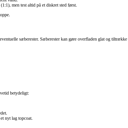
1), men test altid på et diskret sted først.
moppe.
e eventuelle sæberester. Sæberester kan gøre overfladen glat og tiltrække
etid betydeligt:
det.
 et nyt lag topcoat.