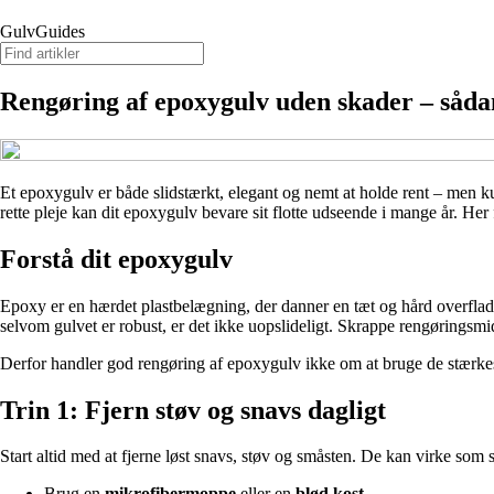
GulvGuides
Rengøring af epoxygulv uden skader – sådan
Et epoxygulv er både slidstærkt, elegant og nemt at holde rent – men ku
rette pleje kan dit epoxygulv bevare sit flotte udseende i mange år. Her
Forstå dit epoxygulv
Epoxy er en hærdet plastbelægning, der danner en tæt og hård overflad
selvom gulvet er robust, er det ikke uopslideligt. Skrappe rengøringsmid
Derfor handler god rengøring af epoxygulv ikke om at bruge de stærkes
Trin 1: Fjern støv og snavs dagligt
Start altid med at fjerne løst snavs, støv og småsten. De kan virke som 
Brug en
mikrofibermoppe
eller en
blød kost
.