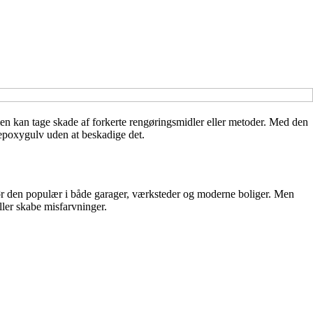
 men kan tage skade af forkerte rengøringsmidler eller metoder. Med den
t epoxygulv uden at beskadige det.
gør den populær i både garager, værksteder og moderne boliger. Men
ller skabe misfarvninger.